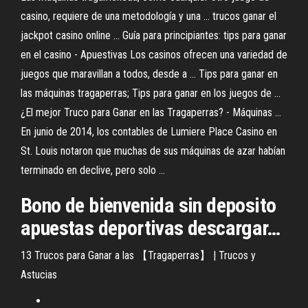
casino, requiere de una metodología y una ... trucos ganar el
jackpot casino online ... Guía para principiantes: tips para ganar
en el casino - Apuestivas Los casinos ofrecen una variedad de
juegos que maravillan a todos, desde a ... Tips para ganar en
las máquinas tragaperras; Tips para ganar en los juegos de ...
¿El mejor Truco para Ganar en las Tragaperras? - Máquinas ...
En junio de 2014, los contables de Lumiere Place Casino en
St. Louis notaron que muchas de sus máquinas de azar habían
terminado en declive, pero solo ...
Bono de bienvenida sin deposito
apuestas deportivas descargar
…
13 Trucos para Ganar a las 【Tragaperras】 | Trucos y
Astucias