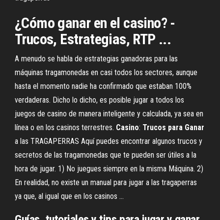
¿Cómo
ganar
en el
casino
? -
Trucos
, Estrategias, RTP ...
A menudo se habla de estrategias ganadoras para las
máquinas tragamonedas en casi todos los sectores, aunque
hasta el momento nadie ha confirmado que estaban 100%
verdaderas. Dicho lo dicho, es posible jugar a todos los
juegos de casino de manera inteligente y calculada, ya sea en
línea o en los casinos terrestres.
Casino
:
Trucos para Ganar
a las TRAGAPERRAS Aquí puedes encontrar algunos trucos y
secretos de las tragamonedas que te pueden ser útiles a la
hora de jugar. 1) No juegues siempre en la misma Máquina. 2)
En realidad, no existe un manual para jugar a las tragaperras
ya que, al igual que en los casinos …
Guías, tutoriales y tips para jugar y ganar