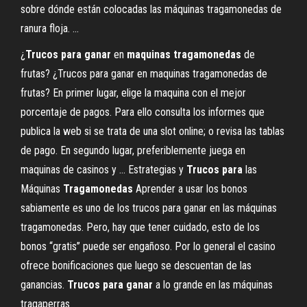
sobre dónde están colocadas las máquinas tragamonedas de
ranura floja. …
¿
Trucos para ganar
en
maquinas tragamonedas
de
frutas? ¿Trucos para ganar en maquinas tragamonedas de
frutas? En primer lugar, elige la maquina con el mejor
porcentaje de pagos. Para ello consulta los informes que
publica la web si se trata de una slot online; o revisa las tablas
de pago. En segundo lugar, preferiblemente juega en
maquinas de casinos y … Estrategias y
Trucos para
las
Máquinas
Tragamonedas
Aprender a usar los bonos
sabiamente es uno de los trucos para ganar en las máquinas
tragamonedas. Pero, hay que tener cuidado, esto de los
bonos ‘‘gratis’’ puede ser engañoso. Por lo general el casino
ofrece bonificaciones que luego se descuentan de las
ganancias.
Trucos para ganar
a lo grande en las máquinas
tragaperras