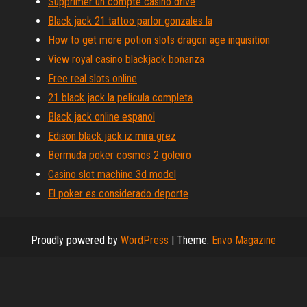
Supprimer un compte casino drive
Black jack 21 tattoo parlor gonzales la
How to get more potion slots dragon age inquisition
View royal casino blackjack bonanza
Free real slots online
21 black jack la pelicula completa
Black jack online espanol
Edison black jack iz mira grez
Bermuda poker cosmos 2 goleiro
Casino slot machine 3d model
El poker es considerado deporte
Proudly powered by
WordPress
|
Theme:
Envo Magazine