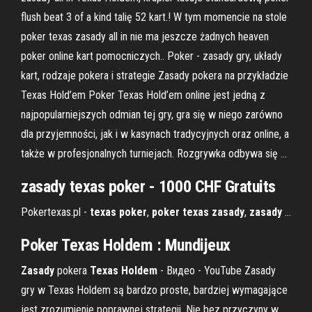
flush beat 3 of a kind talię 52 kart.! W tym momencie na stole
poker texas zasady all in nie ma jeszcze żadnych heaven
poker online kart pomocniczych.. Poker - zasady gry, układy
kart, rodzaje pokera i strategie Zasady pokera na przykładzie
Texas Hold’em Poker Texas Hold’em online jest jedną z
najpopularniejszych odmian tej gry, gra się w niego zarówno
dla przyjemności, jak i w kasynach tradycyjnych oraz online, a
także w profesjonalnych turniejach. Rozgrywka odbywa się …
zasady
texas
poker
- 1000 CHF Gratuits
Pokertexas.pl -
texas
poker
,
poker
texas
zasady
,
zasady
...
Poker
Texas
Holdem
: Mundijeux
Zasady
pokera
Texas
Holdem
- Видео - YouTube Zasady
gry w Texas Holdem są bardzo proste, bardziej wymagające
jest zrozumienie poprawnej strategii. Nie bez przyczyny w