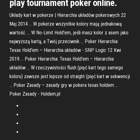
play tournament poker online.
Układy kart w pokerze | Hierarchia układów pokerowych 22
Maj 2014 ... W pokerze wszystkie kolory mają jednakową
wartość. ... W No-Limit Hold'em, jeśli masz kolor z asem jako
najwyższą kartą, a Twój przeciwnik ... Poker Hierarchia:
Texas Hold'em – Hierarchia układów - SNP Logic 12 Kwi
2019 ... Poker Hierarchia: Texas Hold'em – Hierarchia
układów ... W rzeczywistości flush (pięć kart tego samego
koloru) zawsze jest lepsze od straight (pięć kart w sekwencji
... Poker Zasady – zasady gry w pokera texas holdem ...
Poker Zasady - Holdem.pl