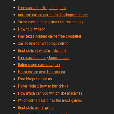
Free casino betting no deposit
Adresse casino partouche boulogne sur mer
Online casino table games for real money
How to play neon
Play texas holdem online free computer
Casino hire for weddings ireland
Best slots at winstar oklahoma
Free casino money bonus codes
Baton rouge casino rv park
Indian casino near la quinta ca
Free bingo no sign up
Poker night 2 how to buy drinks
How much can you win on slot machines
Which online casino has the most games
Best slots on mr green