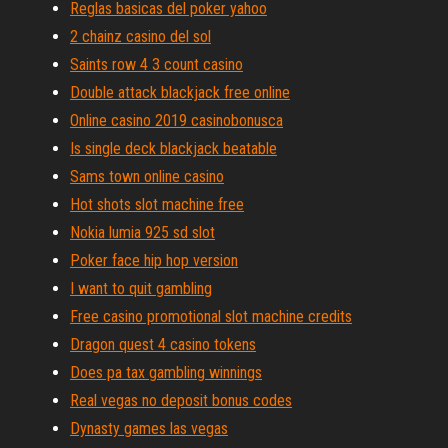
Reglas basicas del poker yahoo
2 chainz casino del sol
Saints row 4 3 count casino
Double attack blackjack free online
Online casino 2019 casinobonusca
Is single deck blackjack beatable
Sams town online casino
Hot shots slot machine free
Nokia lumia 925 sd slot
Poker face hip hop version
I want to quit gambling
Free casino promotional slot machine credits
Dragon quest 4 casino tokens
Does pa tax gambling winnings
Real vegas no deposit bonus codes
Dynasty games las vegas