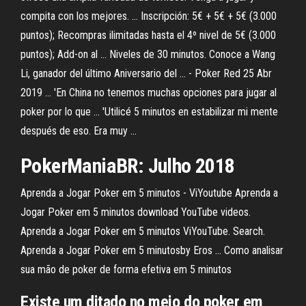
compita con los mejores. ... Inscripción: 5€ + 5€ + 5€ (3.000
puntos); Recompras ilimitadas hasta el 4º nivel de 5€ (3.000
puntos); Add-on al ... Niveles de 30 minutos. Conoce a Wang
Li, ganador del último Aniversario del ... - Poker Red 25 Abr
2019 ... 'En China no tenemos muchas opciones para jugar al
poker por lo que ... 'Utilicé 5 minutos en estabilizar mi mente
después de eso. Era muy ...
PokerManiaBR: Julho 2018
Aprenda a Jogar Poker em 5 minutos - ViYoutube Aprenda a
Jogar Poker em 5 minutos download YouTube videos.
Aprenda a Jogar Poker em 5 minutos ViYouTube. Search.
Aprenda a Jogar Poker em 5 minutosby Eros ... Como analisar
sua mão de poker de forma efetiva em 5 minutos
Existe um ditado no meio do poker em